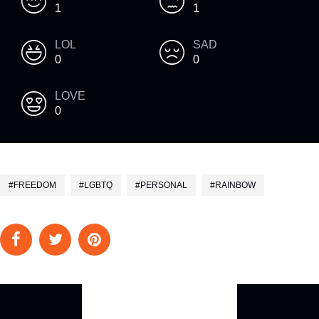
1
1
LOL
SAD
0
0
LOVE
0
FREEDOM
LGBTQ
PERSONAL
RAINBOW